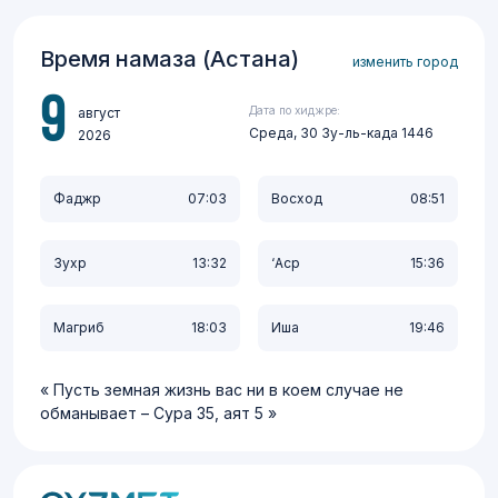
Время намаза (Астана)
изменить город
9
Дата по хиджре:
август
Среда, 30 Зу-ль-када 1446
2026
Фаджр
07:03
Восход
08:51
Зухр
13:32
‘Аср
15:36
Магриб
18:03
Иша
19:46
Пусть земная жизнь вас ни в коем случае не
обманывает – Сура 35, аят 5