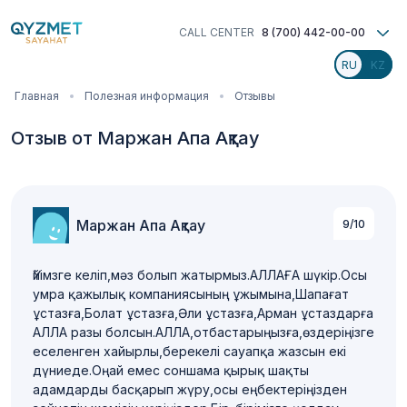
Перейти
к
CALL CENTER
8 (700) 442-00-00
основному
содержанию
Строка
Главная
Полезная информация
Отзывы
навигации
Отзыв от Маржан Апа Ақтау
Маржан Апа Ақтау
9/10
Үйімзге келіп,мәз болып жатырмыз.АЛЛАҒА шүкір.Осы
умра қажылық компаниясының ұжымына,Шапағат
ұстазға,Болат ұстазға,Әли ұстазға,Арман ұстаздарға
АЛЛА разы болсын.АЛЛА,отбастарыңызға,өздеріңізге
еселенген хайырлы,берекелі сауапқа жазсын екі
дүниеде.Оңай емес соншама қырық шақты
адамдарды басқарып жүру,осы еңбектеріңізден