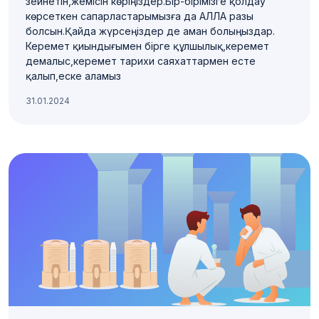
зейнетін,жемісін көріңіздер.Бір-бірімізге қолдау
көрсеткен сапарластарымызға да АЛЛА разы
болсын.Қайда жүрсеңіздер де аман болыңыздар.
Керемет қиындығымен бірге құлшылық,керемет
демалыс,керемет тарихи саяхаттармен есте
қалып,еске аламыз
31.01.2024