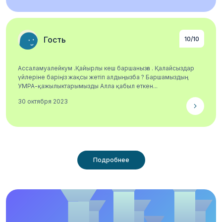
Гость
10/10
Ассаламуалейкум .Қайырлы кеш баршанызға . Қалайсыздар
үйлеріне баріңіз жақсы жетіп алдыңызба ? Баршамыздың
УМРА-қажылыктарымызды Алла қабыл еткен...
30 октября 2023
Подробнее
Нумерация
Подробнее
страниц