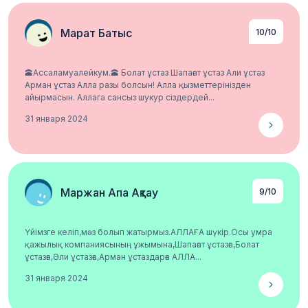
Марат Батыс
10/10
🕋Ассаламуалейкум.🕋 Болат ұстаз Шапағат ұстаз Али ұстаз
Арман ұстаз Алла разы болсын! Алла қызметтерінізден
айырмасын. Аллага сансыз шукур сіздердей...
31 января 2024
Подробнее
Маржан Апа Ақтау
9/10
Үйімзге келіп,мәз болып жатырмыз.АЛЛАҒА шүкір.Осы умра
қажылық компаниясының ұжымына,Шапағат ұстазға,Болат
ұстазға,Әли ұстазға,Арман ұстаздарға АЛЛА...
31 января 2024
Подробнее