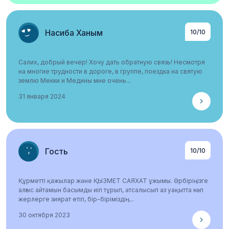
Насиба Ханым
10/10
Салих, добрый вечер! Хочу дать обратную связь! Несмотря
на многие трудности в дороге, в группе, поездка на святую
землю Мекки и Медины мне очень...
31 января 2024
Подробнее
Гость
10/10
Құрметті қажылар және ҚЫЗМЕТ САЯХАТ ұжымы. Әрбіріңізге
алғыс айтамын басымды иіп тұрып, атсалысып аз уақытта көп
жерлерге зиярат етіп, бір-біріміздің...
30 октября 2023
Подробнее