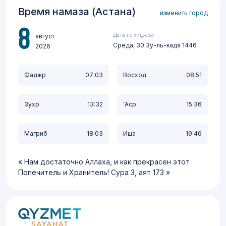
Время намаза (Астана)
изменить город
8
Дата по хиджре:
август
Среда, 30 Зу-ль-када 1446
2026
Фаджр
07:03
Восход
08:51
Зухр
13:32
‘Аср
15:36
Магриб
18:03
Иша
19:46
Нам достаточно Аллаха, и как прекрасен этот
Попечитель и Хранитель! Сура 3, аят 173