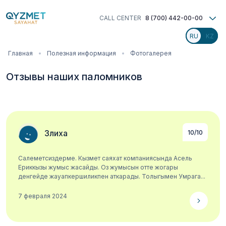
Перейти
к
CALL CENTER
8 (700) 442-00-00
основному
содержанию
Строка
Главная
Полезная информация
Фотогалерея
навигации
Отзывы наших паломников
Злиха
10/10
Салеметсиздерме. Кызмет саяхат компаниясында Асель
Ериккызы жумыс жасайды. Оз жумысын отте жогары
денгейде жауапкершиликпен аткарады. Толыгымен Умрага...
7 февраля 2024
Подробнее