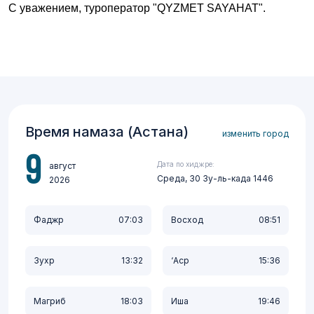
С уважением,
туроператор
"
QYZMET
SAYAHAT
".
Время намаза (Астана)
изменить город
9
Дата по хиджре:
август
Среда, 30 Зу-ль-када 1446
2026
Фаджр
07:03
Восход
08:51
Зухр
13:32
‘Аср
15:36
Магриб
18:03
Иша
19:46