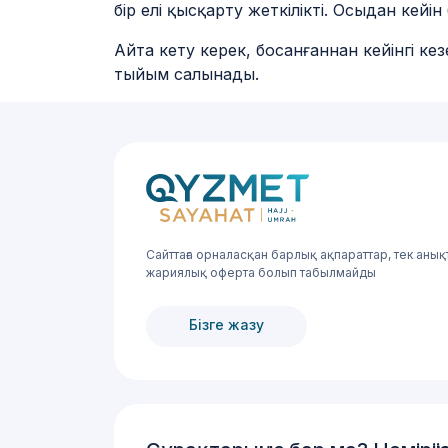
бір елі қысқарту жеткілікті. Осыдан кей
Айта кету керек, босанғаннан кейінгі кез
тыйым салынады.
Сайттаға орналасқан барлық ақпараттар, тек анық
жариялық оферта болып табылмайды
Бізге жазу