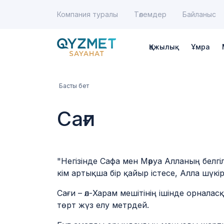
Верхнее
Skip
Компания туралы
Төлемдер
Байланыс
to
меню
main
content
Қажылық
Ұмра
Мекке онлайн - тікелей эфи
Breadcrumb
Басты бет
Сағи
"Негізінде Сафа мен Мәруа Алланың белгі
кім артықша бір қайыр істесе, Алла шүкір
Сағи – әл-Харам мешітінің ішінде орналас
төрт жүз елу метрдей.