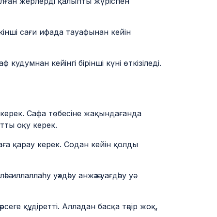
лған жерлерді қалыпты жүріспен
Екінші сағи ифада тауафынан кейін
удумнан кейінгі бірінші күні өткізіледі.
 керек. Сафа төбесіне жақындағанда
тты оқу керек.
ға қарау керек. Содан кейін қолды
әһә иллаллаһу уәхдәһу анжәзә уағдәһу уә
рсеге құдіретті. Алладан басқа тәңір жоқ,