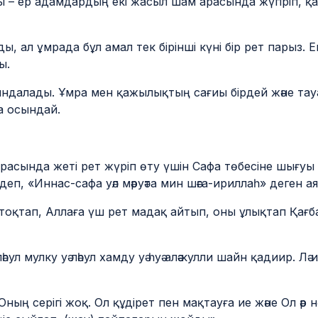
– ер адамдардың екі жасыл шам арасында жүгіріп, қа
ы, ал ұмрада бұл амал тек бірінші күні бір рет парыз. 
ы.
далады. Ұмра мен қажылықтың сағиы бірдей және тауаф к
а осындай.
 арасында жеті рет жүріп өту үшін Сафа төбесіне шығуы
п, «Иннас-сафа уәл мәруәта мин шәға-ириллаһ» деген ая
тоқтап, Аллаға үш рет мадақ айтып, оны ұлықтап Қағба
әһул мулку уә ләһул хамду уә һуә аләә кулли шайн қадиир. Лә ил
ың серігі жоқ. Ол құдірет пен мақтауға ие және Ол әр нә