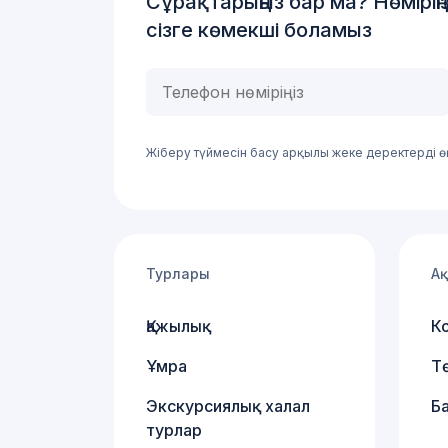
Сұрақтарыңыз бар ма? Нөміріңіз
сізге көмекші боламыз
Ваш
телефон
Жіберу түймесін басу арқылы жеке деректерді өң
Турлары
А
Қажылық
К
Ұмра
Т
Экскурсиялық халал
Б
турлар