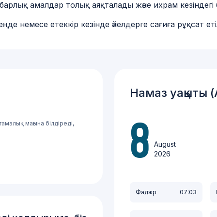
ін барлық амалдар толық аяқталады және ихрам кезінде
еңде немесе етеккір кезінде әйелдерге сағиға рұқсат еті
Намаз уақыты (
тамалық мағына білдіреді,
8
August
Астан
2026
Алма
Стамб
Фаджр
07:03
Мекк