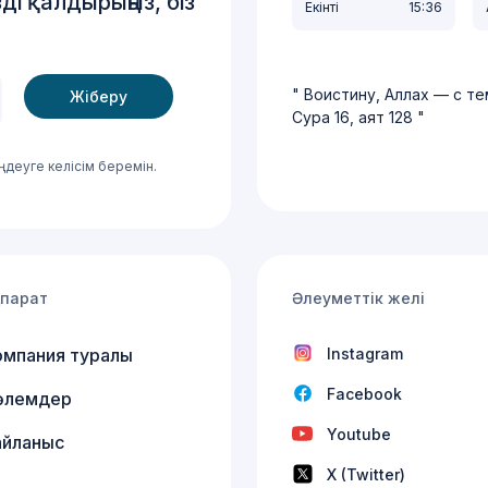
ді қалдырыңыз, біз
Екінті
15:36
Medin
Воистину, Аллах — с те
Сура 16, аят 128
деуге келісім беремін.
қпарат
Әлеуметтік желі
омпания туралы
Instagram
Facebook
өлемдер
Youtube
айланыс
X (Twitter)