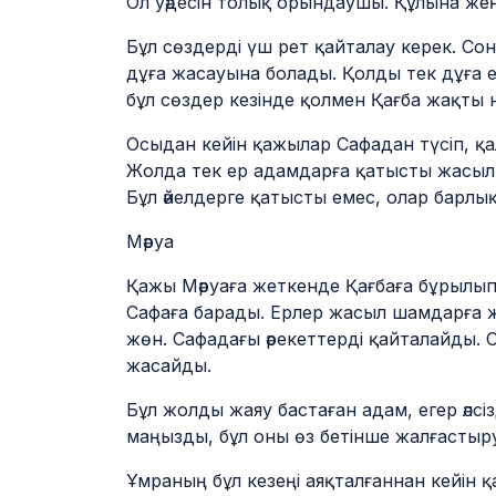
Ол уәдесін толық орындаушы. Құлына же
Бұл сөздерді үш рет қайталау керек. Со
дұға жасауына болады. Қолды тек дұға е
бұл сөздер кезінде қолмен Қағба жақты 
Осыдан кейін қажылар Сафадан түсіп, қа
Жолда тек ер адамдарға қатысты жасыл ш
Бұл әйелдерге қатысты емес, олар барлы
Мәруа
Қажы Мәруаға жеткенде Қағбаға бұрылып
Сафаға барады. Ерлер жасыл шамдарға ж
жөн. Сафадағы әрекеттерді қайталайды. С
жасайды.
Бұл жолды жаяу бастаған адам, егер әлсі
маңызды, бұл оны өз бетінше жалғастыру
Ұмраның бұл кезеңі аяқталғаннан кейін