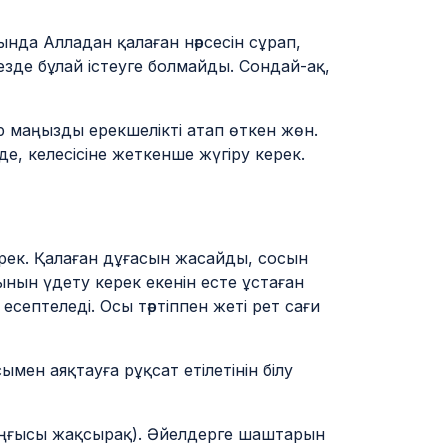
нда Алладан қалаған нәрсесін сұрап,
зде бұлай істеуге болмайды. Сондай-ақ,
р маңызды ерекшелікті атап өткен жөн.
, келесісіне жеткенше жүгіру керек.
рек. Қалаған дұғасын жасайды, сосын
нын үдету керек екенін есте ұстаған
есептеледі. Осы тәртіппен жеті рет сағи
мен аяқтауға рұқсат етілетінін білу
соңғысы жақсырақ). Әйелдерге шаштарын