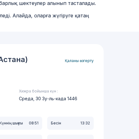
гі барлық шектеулер алынып тасталады.
леді. Алайда, оларға жүгіруге қатаң
Астана)
Қаланы өзгерту
Хижра бойынша күн :
а
Среда, 30 Зу-ль-када 1446
ты
ул
Күннің шығуы
08:51
Бесін
13:32
а