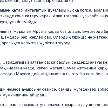
ңіс сыйлап, (жау) тайпаларын жойды».
нымен қатар, айтылатын дұғалары қысқа болса, аралары
ткенде ғана көтеру керек. Алла тағаланы ұлылайтын ке
нұсқауға болмайды.
лыпты жүріспен Мәруаға қарай бет алады. Бұл жерде бі
амдары бар жерлер бар. Олардың біріншісіне жеткенде
қ аралықта қалыпты жүріспен жүреді.
, Сафадағыдай аяттан басқа барлық сөздерді айтуы ке
ақындаған кезде, келесі жасыл шамға жеткенше қарқы
афадан Мәруаға дейінгі қашықтықты өту бір сағи болып 
здік немесе ауырсыну сезінсе, сағиды мүгедектер арбасы
 мүмкіндігінен айырады.
 қажы шашын қысқартуы немесе тақырлап алу керек (