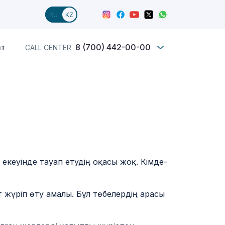
8 (700) 442-00-00
ат
CALL CENTER
Жаңалықтар
Пікірлер
 екеуінде тауап етудің оқасы жоқ. Кімде-
ет жүріп өту амалы. Бұл төбелердің арасы