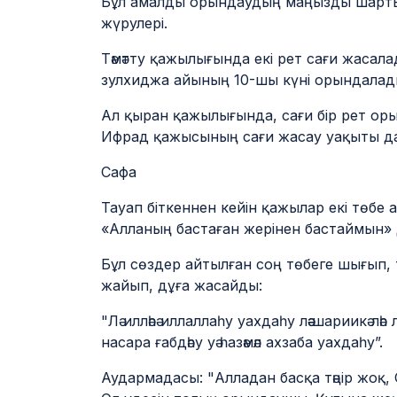
Бұл амалды орындаудың маңызды шарты 
жүрулері.
Тәмәтту қажылығында екі рет сағи жасалад
зулхиджа айының 10-шы күні орындалад
Ал қыран қажылығында, сағи бір рет орын
Ифрад қажысының сағи жасау уақыты д
Сафа
Тауап біткеннен кейін қажылар екі төбе
«Алланың бастаған жерінен бастаймын» де
Бұл сөздер айтылған соң төбеге шығып, 
жайып, дұға жасайды:
"Лә илләһә иллаллаһу уахдаһу ләә шариикә ләһ л
насара ғабдәһу уә һазәмәл ахзаба уахдаһу”.
Аудармадасы: "Алладан басқа тәңір жоқ, Он