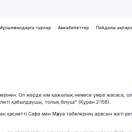
Мұсылмандарға турлар
Авиабилеттер
Пайдалы ақпар
р
Фотогалерея
Экскурсиялық халал турлар
Сұрақтар мен жауаптар
Мақалалар
лерінен. Ол жерде кім қажылық немесе ұмра жасаса, ол
лікті қабылдаушы, толық білуші" (Құран 2:158).
қан қасиетті Сафа мен Мәруа төбелерінің арасын жеті р